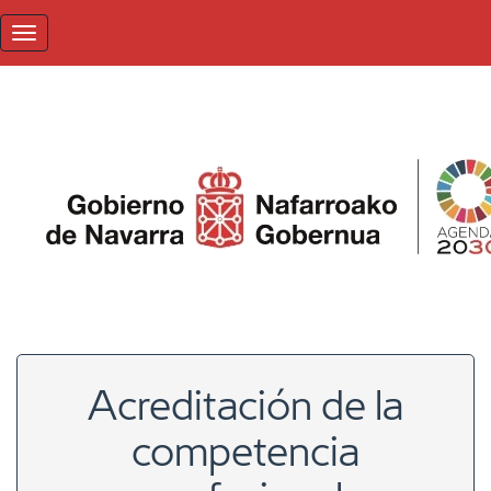
Pasar
al
Toggle navigation
contenido
principal
Acreditación de la
competencia